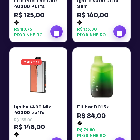
Life Pod The One
Ignite V300 Ultra
40000 Puffs
Slim
R$
125,00
R$
140,00
R$
118,75
R$
133,00
PIX/DINHEIRO
PIX/DINHEIRO
OFERTA!
Ignite V400 Mix –
Elf bar BC15k
40000 puffs
R$
84,00
R$
155,00
R$
148,00
R$
79,80
PIX/DINHEIRO