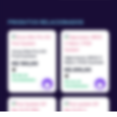
PRODUTOS RELACIONADOS
Oxva Xlim Pro Kit
Pod System
Vaporesso XROS 3
Nano | POD System
R$
190,00
R$
255,00
R$
180,50
PIX/DINHEIRO
R$
242,25
PIX/DINHEIRO