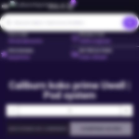
0
PIX COM
PRODUTOS
5% de desconto
100% originais
PROGRAMA
ENTREGA PARA
de pontos
todo o Brasil
Caliburn koko prime Uwell |
Pod system
−
+
ADICIONAR AO CARRINHO
COMPRAR AGORA