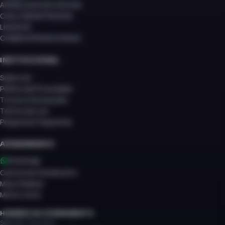
APARELHOS POD SYSTEM
COILS (RESISTENCIAS)
LÍQUIDOS
COMBOS PROMOCIONAIS
INSTITUCIONAL
Sobre nós
Política de Privacidade
Trocas e Devoluções
Termos de Uso
Perguntas Frequentes
ATENDIMENTO
WhatsApp
Central de Atendimento
Meus Pedidos
Minha Conta
HORÁRIO DE ATENDIMENTO
Seg à Sex: 9h às 22h