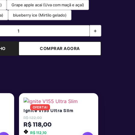
)
Grape apple acai (Uva com maçã e açaí)
a)
blueberry ice (Mirtilo gelado)
+
NHO
COMPRAR AGORA
OFERTA!
Ignite V155 Ultra Slim
R$
122,00
R$
118,00
R$
112,10