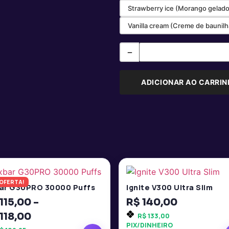
Strawberry ice (Morango gelado
Vanilla cream (Creme de baunilh
−
ADICIONAR AO CARRI
OFERTA!
ar G30PRO 30000 Puffs
Ignite V300 Ultra Slim
115,00
–
R$
140,00
118,00
R$
133,00
PIX/DINHEIRO