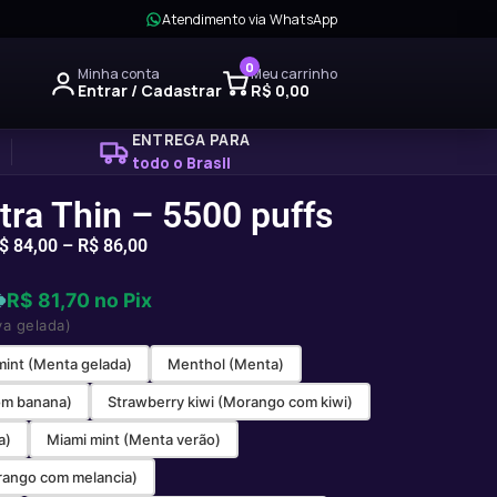
Atendimento via WhatsApp
0
Minha conta
Meu carrinho
Entrar / Cadastrar
R$
0,00
ENTREGA PARA
todo o Brasil
ltra Thin – 5500 puffs
$
84,00
–
R$
86,00
R$ 81,70 no Pix
va gelada)
mint (Menta gelada)
Menthol (Menta)
om banana)
Strawberry kiwi (Morango com kiwi)
a)
Miami mint (Menta verão)
rango com melancia)