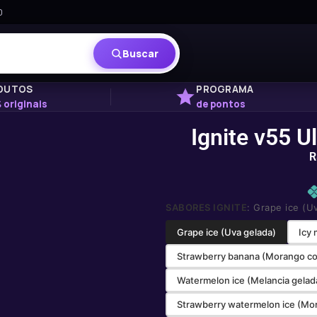
0
Buscar
DUTOS
PROGRAMA
 originais
de pontos
Ignite v55 U
R
SABORES IGNITE
: Grape ice (U
Grape ice (Uva gelada)
Icy 
Strawberry banana (Morango c
Watermelon ice (Melancia gelad
Strawberry watermelon ice (Mo