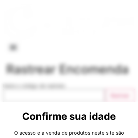
Rastrear Encomenda
Insira o código de rastreio:
Rastrear
Ainda não há eventos de rastreamento para o código
Confirme sua idade
selecionado, tente outro.
Rastrear Site dos Correios
O acesso e a venda de produtos neste site são